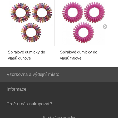
Spirálové gumičky do
Spirálové gumičky do
Če
vlasů duhové
vlasů fialové
ks/
Vzorkovna a výdejní místo
Informace
Proč u nás nakupovat?
Klasická verze webu