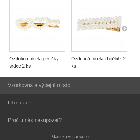
Ozdobná pineta perličky
Ozdobná pineta obdélník 2
Ozd
srdce 2 ks
ks
slz
Vzorkovna a výdejní místo
Informace
Proč u nás nakupovat?
Klasická verze webu