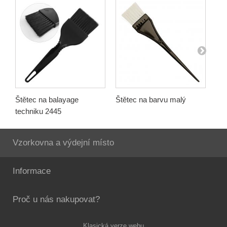
Štětec na balayage
Štětec na barvu malý
Ště
techniku 2445
3 k
Vzorkovna a výdejní místo
Informace
Proč u nás nakupovat?
Klasická verze webu