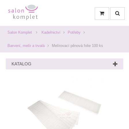
Salon Komplet
Kadeřnictví
Potřeby
Barvení, melír a trvalá
Melírovací pěnová folie 100 ks
KATALOG