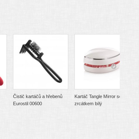
Čistič kartáčů a hřebenů
Kartáč Tangle Mirror se
K
Eurostil 00600
zrcátkem bílý
z