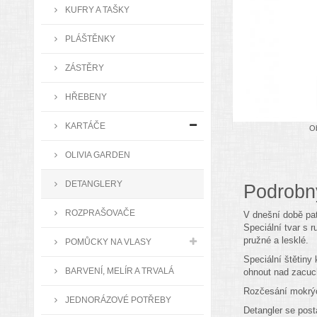
KUFRY A TAŠKY
PLÁŠTĚNKY
ZÁSTĚRY
HŘEBENY
KARTÁČE
Ob
OLIVIA GARDEN
DETANGLERY
Podrobn
ROZPRAŠOVAČE
V dnešní době pat
Speciální tvar s 
pružné a lesklé.
POMŮCKY NA VLASY
Speciální štětiny
BARVENÍ, MELÍR A TRVALÁ
ohnout nad zacuc
Rozčesání mokrých
JEDNORÁZOVÉ POTŘEBY
Detangler se post