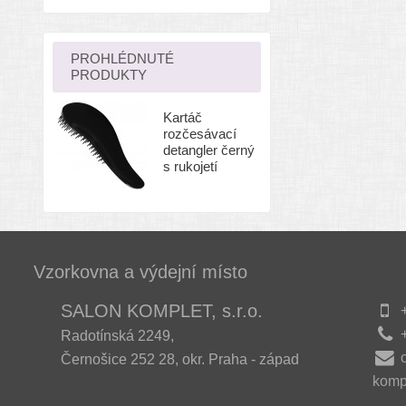
PROHLÉDNUTÉ
PRODUKTY
Kartáč
rozčesávací
detangler černý
s rukojetí
Vzorkovna a výdejní místo
SALON KOMPLET, s.r.o.
+
+
Radotínská 2249,
Černošice 252 28, okr. Praha - západ
komp