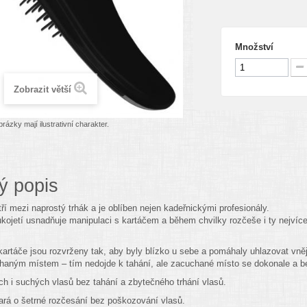
Množství
Zobrazit větší
rázky mají ilustrativní charakter.
ý popis
ří mezi naprostý trhák a je oblíben nejen kadeřnickými profesionály.
rukojetí usnadňuje manipulaci s kartáčem a během chvilky rozčeše i ty nejví
 kartáče jsou rozvrženy tak, aby byly blízko u sebe a pomáhaly uhlazovat vně
haným místem – tím nedojde k tahání, ale zacuchané místo se dokonale a b
 i suchých vlasů bez tahání a zbytečného trhání vlasů.
ará o šetrné rozčesání bez poškozování vlasů.