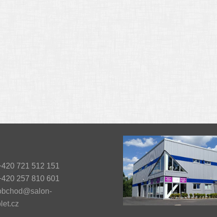
420 721 512 151
420 257 810 601
obchod@salon-
let.cz