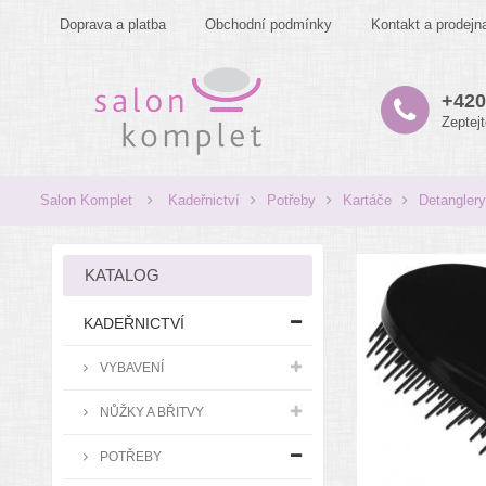
Doprava a platba
Obchodní podmínky
Kontakt a prodejn
+420
Zeptej
Salon Komplet
Kadeřnictví
Potřeby
Kartáče
Detanglery
KATALOG
KADEŘNICTVÍ
VYBAVENÍ
NŮŽKY A BŘITVY
POTŘEBY