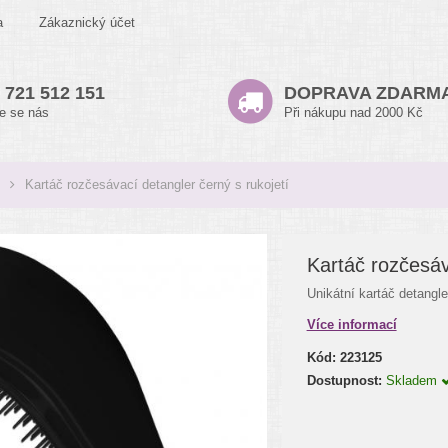
a
Zákaznický účet
 721 512 151
DOPRAVA ZDARM
te se nás
Při nákupu nad 2000 Kč
Kartáč rozčesávací detangler černý s rukojetí
Kartáč rozčesáv
Unikátní kartáč detangle
Více informací
Kód:
223125
Dostupnost:
Skladem