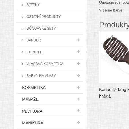
Omezuje roztřepa
ŠTĚTKY
V černé barvě.
OSTATNÍ PRODUKTY
Produkty
UČŇOVSKÉ SETY
BARBER
CERIOTTI
VLASOVÁ KOSMETIKA
BARVY NA VLASY
KOSMETIKA
Kartáč D-Tang 
hnědá
MASÁŽE
PEDIKÚRA
MANIKÚRA