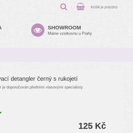
Košík je prázdný
A
SHOWROOM
Máme vzorkovnu u Prahy
ací detangler černý s rukojetí
r je doporučován předními vlasovými specialisty.
125 Kč