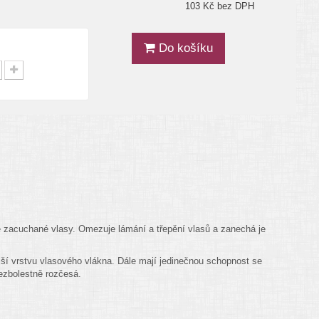
103 Kč bez DPH
Do košíku
ce zacuchané vlasy. Omezuje lámání a třepění vlasů a zanechá je
jší vrstvu vlasového vlákna. Dále mají jedinečnou schopnost se
ezbolestně rozčesá.